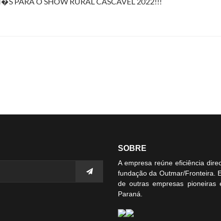
S PARA O SHOW RURAL CASCAVEL 2022!!!
SOBRE
A empresa reúne eficiência dir
fundação da Outmar/Fronteira.
de outras empresas pioneiras 
Paraná.