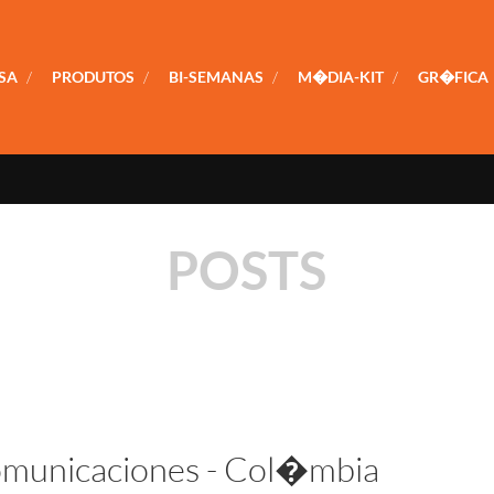
SA
/
PRODUTOS
/
BI-SEMANAS
/
M�DIA-KIT
/
GR�FICA
POSTS
municaciones - Col�mbia