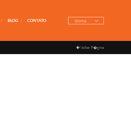
/
BLOG
/
CONTATO
Idioma
Voltar P�gina