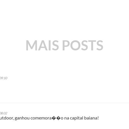
MAIS POSTS
09:10
08:02
Outdoor, ganhou comemora��o na capital baiana!