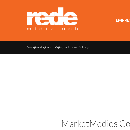
EMPRE
Voc� est� em:
P�gina Inicial
>
Blog
MarketMedios Co