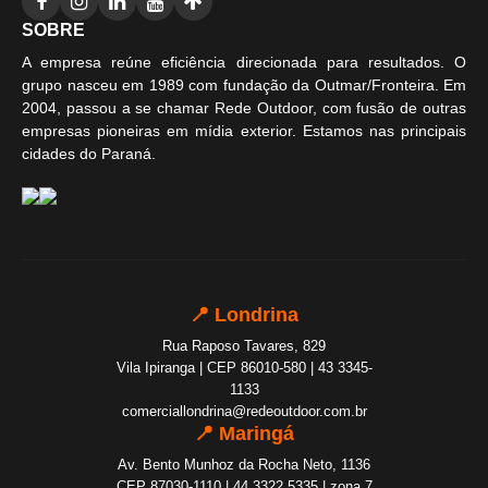
SOBRE
A empresa reúne eficiência direcionada para resultados. O
grupo nasceu em 1989 com fundação da Outmar/Fronteira. Em
2004, passou a se chamar Rede Outdoor, com fusão de outras
empresas pioneiras em mídia exterior. Estamos nas principais
cidades do Paraná.
📍 Londrina
Rua Raposo Tavares, 829
Vila Ipiranga | CEP 86010-580 | 43 3345-
1133
comerciallondrina@redeoutdoor.com.br
📍 Maringá
Av. Bento Munhoz da Rocha Neto, 1136
CEP 87030-1110 | 44 3322 5335 | zona 7