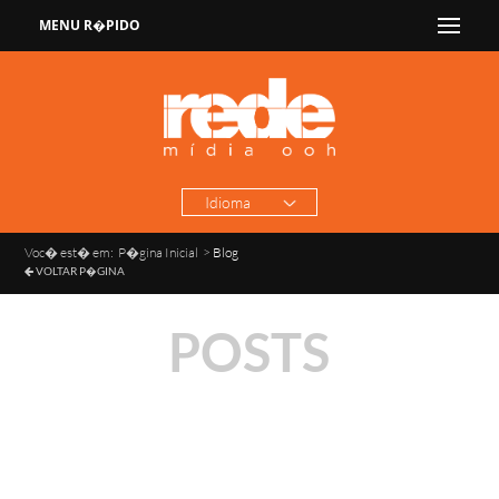
MENU R�PIDO
Idioma
Voc� est� em:
P�gina Inicial
>
Blog
VOLTAR P�GINA
POSTS