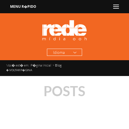
MENU R�PIDO
Idioma
Voc� est� em:
P�gina Inicial
>
Blog
VOLTAR P�GINA
POSTS