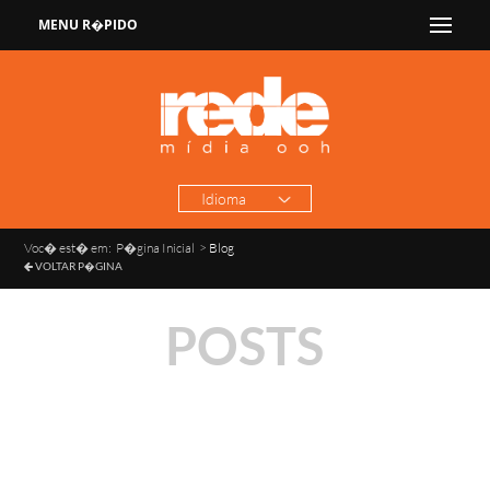
MENU R�PIDO
Idioma
Voc� est� em:
P�gina Inicial
>
Blog
VOLTAR P�GINA
POSTS