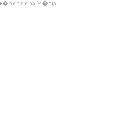
i��o da Copa M�dia.