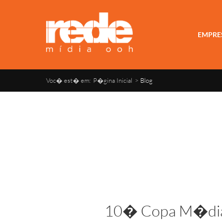
EMPRE
Voc� est� em:
P�gina Inicial
>
Blog
10� Copa M�di