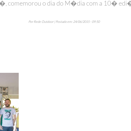
g�, comemorou o dia do M�dia com a 10� ed
Por Rede Outdoor | Postado em: 24/06/2015 - 09:50