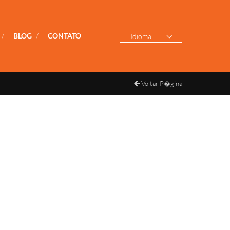
/
BLOG
/
CONTATO
Idioma
Voltar P�gina