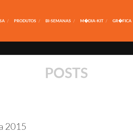
SA
/
PRODUTOS
/
BI-SEMANAS
/
M�DIA-KIT
/
GR�FICA
POSTS
a 2015