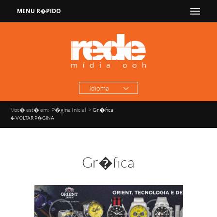
MENU R�PIDO
Idioma
Voc� est� em:
P�gina Inicial
>
Gr�fica
VOLTAR P�GINA
Gr�fica