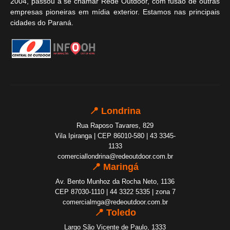
2004, passou a se chamar Rede Outdoor, com fusão de outras
empresas pioneiras em mídia exterior. Estamos nas principais
cidades do Paraná.
📍 Londrina
Rua Raposo Tavares, 829
Vila Ipiranga | CEP 86010-580 | 43 3345-
1133
comerciallondrina@redeoutdoor.com.br
📍 Maringá
Av. Bento Munhoz da Rocha Neto, 1136
CEP 87030-1110 | 44 3322 5335 | zona 7
comercialmga@redeoutdoor.com.br
📍 Toledo
Largo São Vicente de Paulo, 1333